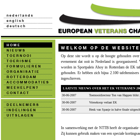
Op deze site wordt u op de hoogte gehouden over h
evenement dat ooit in Nederland is georganiseerd.
worden in Sportpaleis Ahoy in Rotterdam de EK taf
gehouden. Er hebben zich bijna 2.100 tafeltennisers
ingeschreven.
LAATSTE NIEUWS OVER HET EK VETERANEN 20
30-06-2007
Toernooidirecteur Ton van Happen blikt 
30-06-2007
Vriesekoop verlaat EK
30-06-2007
Henk van Spanje in halve finale uitgesc
In samenwerking met de NTTB heeft de organisatie v
Zij kunnen gebruik maken van een speciale kortingsac