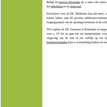
Bekijk de
toernooi informatie
als u meer wilt weten 
het
tijdschema
en de
slotavond
.
Inschrijven voor de EK Tafeltennis kan niet meer, o
komen kijken naar dit grootste tafeltenniseveneme
toegangsprijzen van de openingsceremonie en de wed
Wil u tijdens de EK Veteranen in Rotterdam of omgev
voor u. Of het nu gaat om een kampeerplaats voor
omgeving van de stad of een verblijf op een 
boekingsformulier
kunt u overnachting boeken en inschr