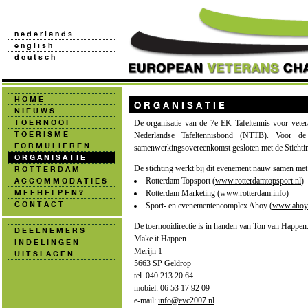
De organisatie van de 7e EK Tafeltennis voor vete
Nederlandse Tafeltennisbond (NTTB). Voor 
samenwerkingsovereenkomst gesloten met de Stichti
De stichting werkt bij dit evenement nauw samen met 
Rotterdam Topsport (
www.rotterdamtopsport.nl
)
Rotterdam Marketing (
www.rotterdam.info
)
Sport- en evenementencomplex Ahoy (
www.ahoy.
De toernooidirectie is in handen van Ton van Happen
Make it Happen
Merijn 1
5663 SP Geldrop
tel. 040 213 20 64
mobiel: 06 53 17 92 09
e-mail:
info@evc2007.nl