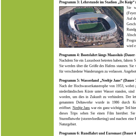
Programm 3: Lehrstunde im Stadion „De Kuip“ (
Sie w
(Feye
Auf de
Geschi
Rundg
Absch
Progr
wird e
Programm 4: Bootsfahrt längs Maassluis (Dauer 4
Nachdem Sie ein Luxusboot betreten haben, fahren S
Sie werden über die Größe des Hafens staunen. Sie 
für verschiedene Wanderungen zu verlassen. Angebot
Programm 5: Wasserland „Neeltje Jans“ (Dauer 7
Nach der Hochwasserkatastrophe von 1953, wobei g
niederländischen Küste unter Wasser standen, sind
worden, um dies in Zukunft zu verhindern. Der letz
genannten Deltawerke wurde in 1986 durch Kö
eröffnet.
Neeltje Jans
war ein ganz wichtiger Teil hi
dieses Trips sehen Sie einen Film hierüber. Si
Sturmflutwehr (stormvloedkering) und machen eine F
Naturgebiet.
Programm 6: Rundfahrt und Euromast (Dauer 4 