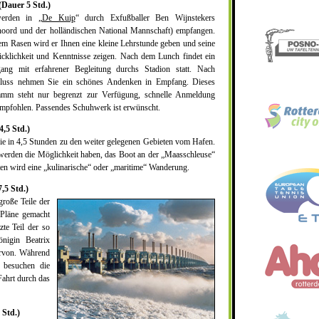
Dauer 5 Std.)
erden in „
De Kuip
“ durch Exfußballer Ben Wijnstekers
noord und der holländischen National Mannschaft) empfangen.
m Rasen wird er Ihnen eine kleine Lehrstunde geben und seine
cklichkeit und Kenntnisse zeigen. Nach dem Lunch findet ein
ang mit erfahrener Begleitung durchs Stadion statt. Nach
luss nehmen Sie ein schönes Andenken in Empfang. Dieses
amm steht nur begrenzt zur Verfügung, schnelle Anmeldung
mpfohlen. Passendes Schuhwerk ist erwünscht.
,5 Std.)
ie in 4,5 Stunden zu den weiter gelegenen Gebieten vom Hafen.
werden die Möglichkeit haben, das Boot an der „Maasschleuse“
en wird eine „kulinarische“ oder „maritime“ Wanderung.
,5 Std.)
roße Teile der
 Pläne gemacht
te Teil der so
nigin Beatrix
ervon. Während
e besuchen die
ahrt durch das
Std.)