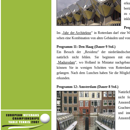
erku
berü
zu 
inkl
Pro
Im „
Jahr der Architektur
“ in Rotterdam darf eine Wa
sehen eine Kombination von alten Gebäuden und von 
Programm 11: Den Haag (Dauer 9 Std.)
Ein Besuch der „Residenz“ der niederländisch
natürlich nicht fehlen. Sie beginnen mit e
„
Madurodam
“, wo Holland in Miniatur nachgebau
können Sie in wenigen Schritten von Rotterd
gelangen. Nach dem Lunchen haben Sie die Möglic
erkunden.
Programm 12: Amsterdam (Dauer 8 Std.)
Natürlic
nicht f
Amsterd
Grachte
und int
Amsterd