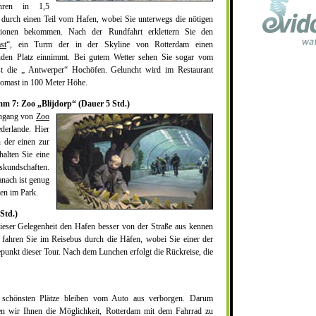
hren in 1,5
durch einen Teil vom Hafen, wobei Sie unterwegs die nötigen
tionen bekommen. Nach der Rundfahrt erklettern Sie den
st
“, ein Turm der in der Skyline von Rotterdam einen
nden Platz einnimmt. Bei gutem Wetter sehen Sie sogar vom
t die „ Antwerper“ Hochöfen. Geluncht wird im Restaurant
omast in 100 Meter Höhe.
m 7: Zoo „Blijdorp“ (Dauer 5 Std.)
ingang von
Zoo
derlande. Hier
 der einen zur
alten Sie eine
skundschaften.
anach ist genug
ten im Park.
Std.)
ieser Gelegenheit den Hafen besser von der Straße aus kennen
s fahren Sie im Reisebus durch die Häfen, wobei Sie einer der
punkt dieser Tour. Nach dem Lunchen erfolgt die Rückreise, die
 schönsten Plätze bleiben vom Auto aus verborgen. Darum
en wir Ihnen die Möglichkeit, Rotterdam mit dem Fahrrad zu