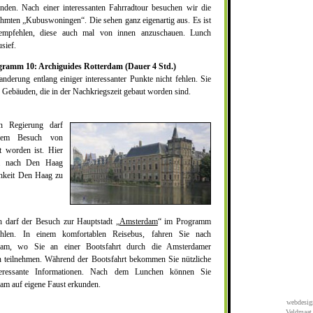
nden. Nach einer interessanten Fahrradtour besuchen wir die
hmten „Kubuswoningen“. Die sehen ganz eigenartig aus. Es ist
empfehlen, diese auch mal von innen anzuschauen. Lunch
usief.
gramm 10: Archiguides Rotterdam (Dauer 4 Std.)
nderung entlang einiger interessanter Punkte nicht fehlen. Sie
Gebäuden, die in der Nachkriegszeit gebaut worden sind.
en Regierung darf
inem Besuch von
t worden ist. Hier
am nach Den Haag
hkeit Den Haag zu
h darf der Besuch zur Hauptstadt „
Amsterdam
“ im Programm
ehlen. In einem komfortablen Reisebus, fahren Sie nach
am, wo Sie an einer Bootsfahrt durch die Amsterdamer
n teilnehmen. Während der Bootsfahrt bekommen Sie nützliche
eressante Informationen. Nach dem Lunchen können Sie
am auf eigene Faust erkunden.
webdesig
Veldmaat