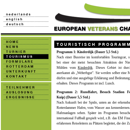
Programm 1: Kinderdijk (Dauer 5,5 Std.)
Nach einer Busreise im komfortablen Touringcar, st
bei einer der meist besuchten Attraktion der Nie
Mühlen vom
Kinderdijk
. Dieses Gebiet ist dur
anerkannt als „Welterbgut“. Sie werden selber eine 
dürfen und eine ausgiebige Erklärung und Bedeutung
erhalten. Dieses Programm ist incl. Lunch.
Programm 2: Rundfahrt, Besuch Stadion F
Kuip) (Dauer 5,5 Std.)
Nach Ankunft bei der Spido, unten an der erkennb
Rotterdammer Hafen, vom Wasser aus kennenlernen. 
Hafenanlagen sehen. Später im Programm besuc
international Fußball gespielt wird, z.B. das EM F
erfahrenen Reiseleitern zu Plätzen begleitet, die de