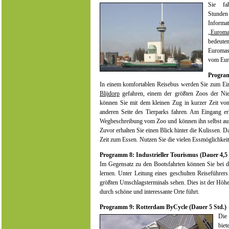
Sie fa
Stunden 
Informa
„
Euroma
bedeute
Euromas
vom Eur
Program
In einem komfortablen Reisebus werden Sie zum E
Blijdorp
gefahren, einem der größten Zoos der Nie
können Sie mit dem kleinen Zug in kurzer Zeit von
anderen Seite des Tierparks fahren. Am Eingang erh
Wegbeschreibung vom Zoo und können ihn selbst au
Zuvor erhalten Sie einen Blick hinter die Kulissen. D
Zeit zum Essen. Nutzen Sie die vielen Essmöglichkei
Programm 8: Industrieller Tourismus (Dauer 4,5 
Im Gegensatz zu den Bootsfahrten können Sie bei d
lernen. Unter Leitung eines geschulten Reiseführer
größten Umschlagsterminals sehen. Dies ist der Höhe
durch schöne und interessante Orte führt.
Programm 9: Rotterdam ByCycle (Dauer 5 Std.)
Die
biet